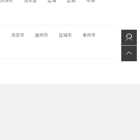
洪泽区
涟水县
盐城
盐都
亭湖
市
淮安市
扬州市
盐城市
泰州市
在线咨询
返回顶部