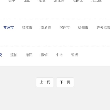
吴中
昆山
淮安
清江浦
淮阴区
淮安区
常州市
镇江市
南通市
宿迁市
徐州市
连云港
交
流拍
撤回
撤销
中止
暂缓
上一页
下一页