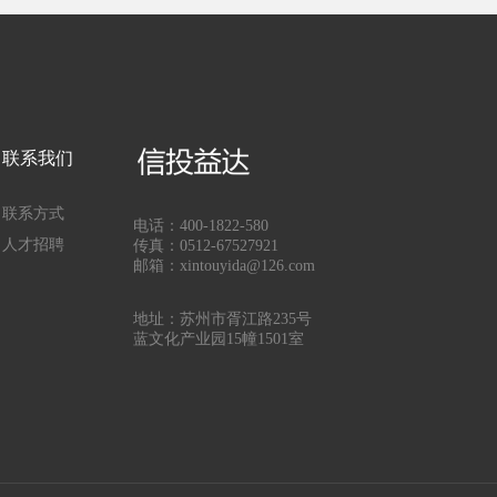
联系我们
联系方式
电话：400-1822-580
人才招聘
传真：0512-67527921
邮箱：xintouyida@126.com
地址：苏州市胥江路235号
蓝文化产业园15幢1501室