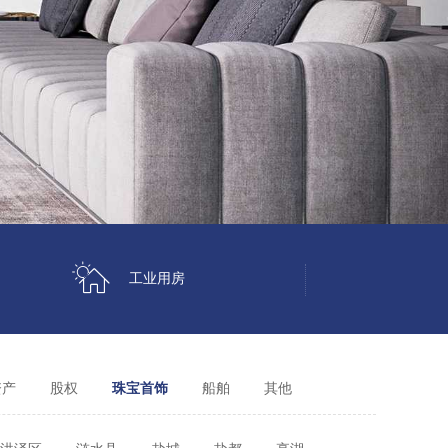
工业用房
资产
股权
珠宝首饰
船舶
其他