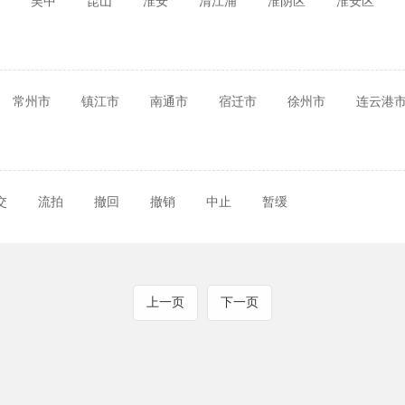
吴中
昆山
淮安
清江浦
淮阴区
淮安区
常州市
镇江市
南通市
宿迁市
徐州市
连云港
交
流拍
撤回
撤销
中止
暂缓
上一页
下一页