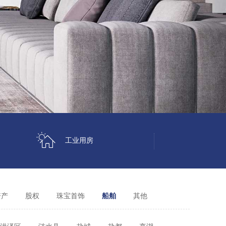
工业用房
资产
股权
珠宝首饰
船舶
其他