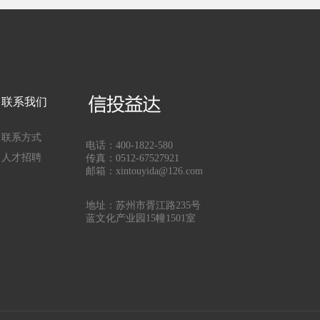
联系我们
联系方式
电话：400-1822-580
人才招聘
传真：0512-67527921
邮箱：xintouyida@126.com
地址：苏州市胥江路235号
蓝文化产业园15幢1501室