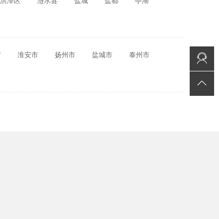
洪泽区
涟水县
盐城
盐都
亭湖
市
淮安市
扬州市
盐城市
泰州市
在线咨询
返回顶部